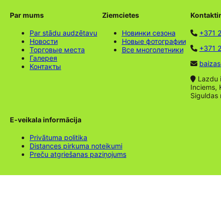
Par mums
Ziemcietes
Kontakti
Par stādu audzētavu
Новинки сезона
+371 
Новости
Новые фотографии
+371 2
Торговые места
Все многолетники
Галерея
baizas
Контакты
Lazdu ie
Inciems, 
Siguldas
E-veikala informācija
Privātuma politika
Distances pirkuma noteikumi
Preču atgriešanas paziņojums