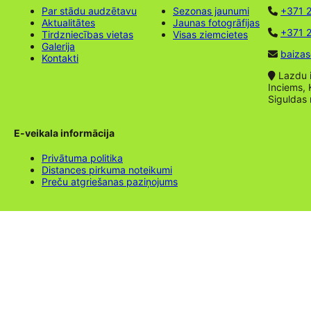
Par stādu audzētavu
Sezonas jaunumi
+371 
Aktualitātes
Jaunas fotogrāfijas
+371 2
Tirdzniecības vietas
Visas ziemcietes
Galerija
baizas
Kontakti
Lazdu ie
Inciems, 
Siguldas
E-veikala informācija
Privātuma politika
Distances pirkuma noteikumi
Preču atgriešanas paziņojums