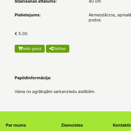
Stādīšanas attālums:
40 cm
Pielietojums:
Akmeņdārzos, apmalē
podos.
€ 5.00
Ielikt grozā
Dalīties
Papildinformācija:
Viena no agrākajām sarkanziedu astilbēm.
Par mums
Ziemcietes
Kontakti