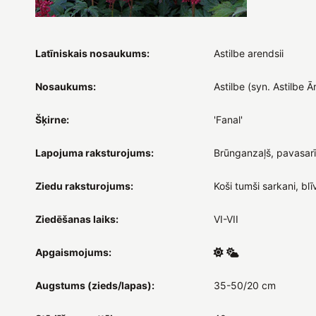
Latīniskais nosaukums:
Astilbe arendsii
Nosaukums:
Astilbe (syn. Astilbe 
Šķirne:
'Fanal'
Lapojuma raksturojums:
Brūnganzaļš, pavasar
Ziedu raksturojums:
Koši tumši sarkani, blīv
Ziedēšanas laiks:
VI-VII
Apgaismojums:
Augstums (zieds/lapas):
35-50/20 cm