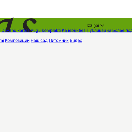
Izziņai
е
Dāvanu kartes
Augu komplekti
Kā iepirkties
Публикации
Более по
mi
Композиции
Наш сад
Питомник
Видео
Торговые места
Контак