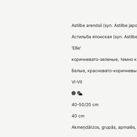
Astilbe arendsii (syn. Astilbe jap
Астильба японская (syn. Astilbe
'Ellie'
коричневато-зеленые, темно 
Белые, красновато-коричневы
VI-VII
40-50/20 cm
40 cm
Akmeņdārzos, grupās, apmalēs, 