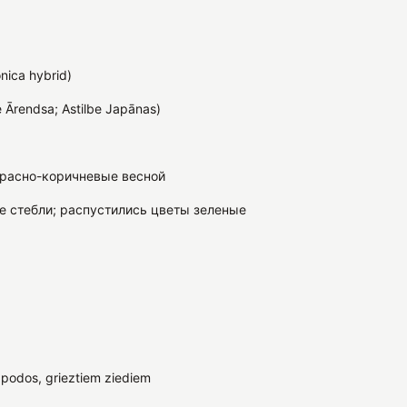
onica hybrid)
 Ārendsa; Astilbe Japānas)
красно-коричневые весной
е стебли; распустились цветы зеленые
podos, grieztiem ziediem