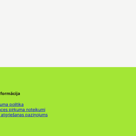
nformācija
uma politika
nces pirkuma noteikumi
 atgriešanas paziņojums