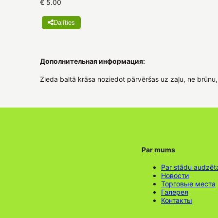
€ 5.00
Dalīties
Дополнительная информация:
Zieda baltā krāsa noziedot pārvēršas uz zaļu, ne brūnu
Par mums
Par stādu audzēt
Новости
Торговые места
Галерея
Контакты