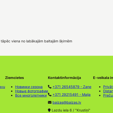
, tāpēc viena no labākajām baltajām šķirnēm
Ziemcietes
Kontaktinformācija
E-veikala i
avu
Новинки сезона
+371 26545879 - Zane
Privāt
Новые фотографии
Dista
+371 29215491 - Maija
Все многолетники
Preču
baizas@baizas.lv
Lazdu iela 6 / "Krustiņi"