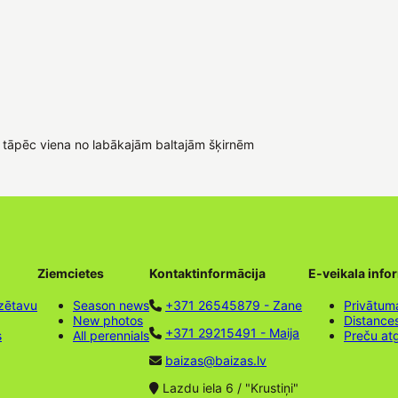
, tāpēc viena no labākajām baltajām šķirnēm
Ziemcietes
Kontaktinformācija
E-veikala info
zētavu
Season news
+371 26545879 - Zane
Privātuma
New photos
Distance
+371 29215491 - Maija
s
All perennials
Preču at
baizas@baizas.lv
Lazdu iela 6 / "Krustiņi"