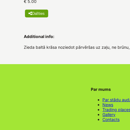
€ 5.00
Dalīties
Additional info:
Zieda baltā krāsa noziedot pārvēršas uz zaļu, ne brūnu
Par mums
Par stādu aud
News
Trading place
Gallery
Contacts