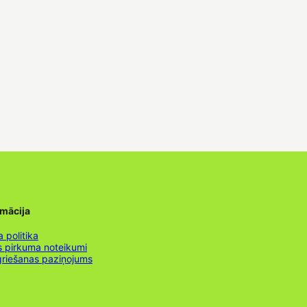
rmācija
 politika
s pirkuma noteikumi
griešanas paziņojums