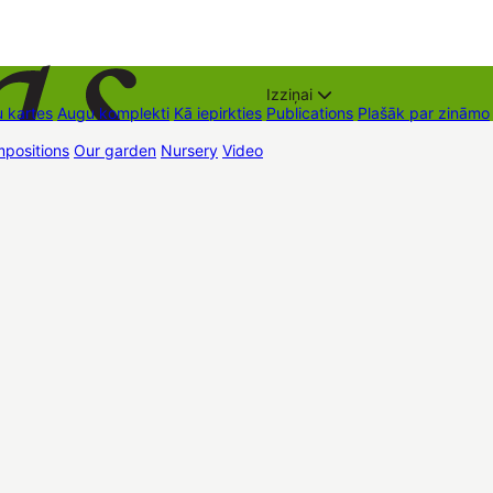
Izziņai
 kartes
Augu komplekti
Kā iepirkties
Publications
Plašāk par zināmo
positions
Our garden
Nursery
Video
Trading places
Contacts
Dāvan