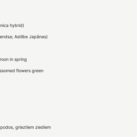
onica hybrid)
rendsa; Astilbe Japānas)
roon in spring
ossomed flowers green
podos, grieztiem ziediem