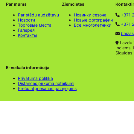
Par mums
Ziemcietes
Kontakti
Par stādu audzētavu
Новинки сезона
+371 
Новости
Новые фотографии
+371 2
Торговые места
Все многолетники
Галерея
baizas
Контакты
Lazdu ie
Inciems, 
Siguldas
E-veikala informācija
Privātuma politika
Distances pirkuma noteikumi
Preču atgriešanas paziņojums