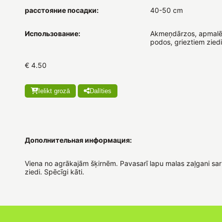
расстояние посадки:
40-50 cm
Использование:
Akmeņdārzos, apmalē
podos, grieztiem zied
€ 4.50
Ielikt grozā
Dalīties
Дополнительная информация:
Viena no agrākajām šķirnēm. Pavasarī lapu malas zaļgani sar
ziedi. Spēcīgi kāti.