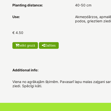
Planting distance:
40-50 cm
Use:
Akmeņdārzos, apmalē
podos, grieztiem zied
€ 4.50
Ielikt grozā
Dalīties
Additional info:
Viena no agrākajām šķirnēm. Pavasarī lapu malas zaļgani sar
ziedi. Spēcīgi kāti.