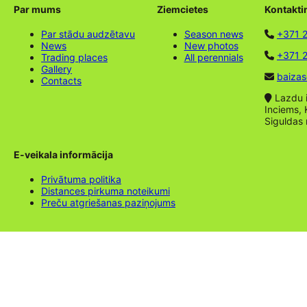
Par mums
Ziemcietes
Kontakti
Par stādu audzētavu
Season news
+371 
News
New photos
+371 2
Trading places
All perennials
Gallery
baizas
Contacts
Lazdu ie
Inciems, 
Siguldas
E-veikala informācija
Privātuma politika
Distances pirkuma noteikumi
Preču atgriešanas paziņojums