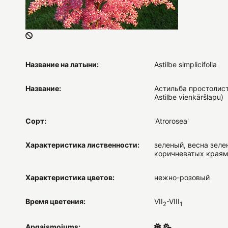
Название на латыни:
Astilbe simplicifolia
Название:
Астильба простолист
Astilbe vienkāršlapu)
Сорт:
'Atrorosea'
Характеристика лиственности:
зеленый, весна зеле
коричневатых края
Характеристика цветов:
нежно-розовый
Время цветения:
VII
-VIII
2
1
Apgaismojums: