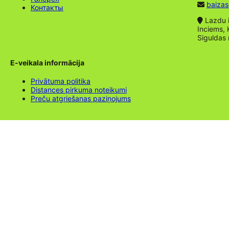
baizas
Контакты
Lazdu ie
Inciems, 
Siguldas
E-veikala informācija
Privātuma politika
Distances pirkuma noteikumi
Preču atgriešanas paziņojums