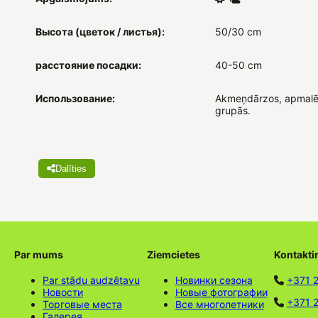
Высота (цветок / листья):
50/30 cm
расстояние посадки:
40-50 cm
Использование:
Akmeņdārzos, apmalē
grupās.
Dalīties
Par mums
Ziemcietes
Kontakti
Par stādu audzētavu
Новинки сезона
+371 
Новости
Новые фотографии
+371 2
Торговые места
Все многолетники
Галерея