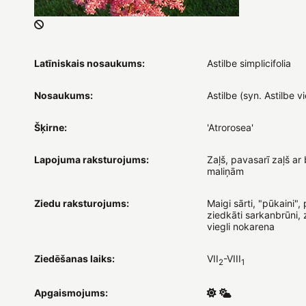
Latīniskais nosaukums:
Astilbe simplicifolia
Nosaukums:
Astilbe (syn. Astilbe v
Šķirne:
'Atrorosea'
Lapojuma raksturojums:
Zaļš, pavasarī zaļš a
maliņām
Ziedu raksturojums:
Maigi sārti, "pūkaini",
ziedkāti sarkanbrūni,
viegli nokarena
Ziedēšanas laiks:
VII
-VIII
2
1
Apgaismojums: