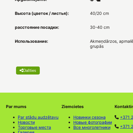
Высота (цветок / листья):
40/20 cm
расстояние посадки:
30-40 cm
Использование:
Akmeņdārzos, apmalē
grupās
Dalīties
Par mums
Ziemcietes
Kontakti
Par stādu audzētavu
Новинки сезона
+371 
Новости
Новые фотографии
+371 2
Торговые места
Все многолетники
Галерея