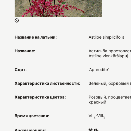
Название на латыни:
Astilbe simplicifolia
Название:
Астильба простолист
Astilbe vienkāršlapu)
Сорт:
'Aphrodite'
Характеристика лиственности:
Зеленый, бордовый 
Характеристика цветов:
Розовый, процветает
красный
Время цветения:
VII
-VIII
2
3
Apgaismojums: