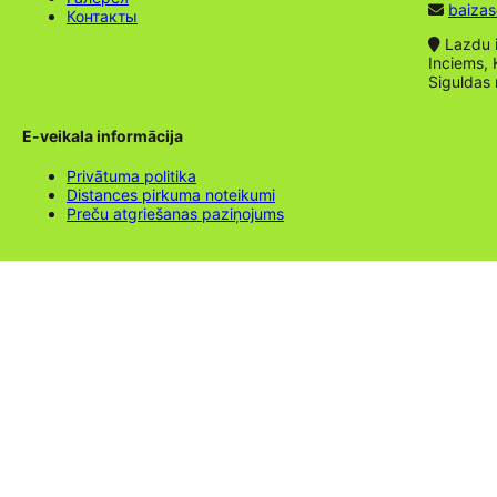
baizas
Контакты
Lazdu ie
Inciems, 
Siguldas
E-veikala informācija
Privātuma politika
Distances pirkuma noteikumi
Preču atgriešanas paziņojums