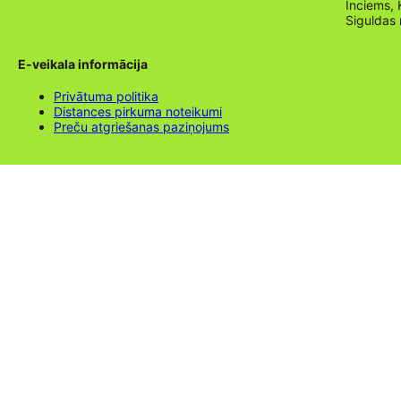
Inciems, 
Siguldas
E-veikala informācija
Privātuma politika
Distances pirkuma noteikumi
Preču atgriešanas paziņojums