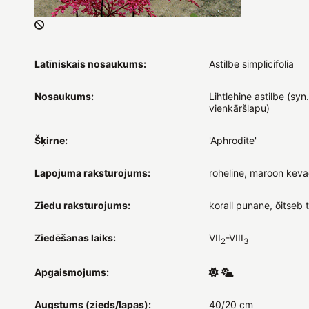
Latīniskais nosaukums:
Astilbe simplicifolia
Nosaukums:
Lihtlehine astilbe (syn.
vienkāršlapu)
Šķirne:
'Aphrodite'
Lapojuma raksturojums:
roheline, maroon keva
Ziedu raksturojums:
korall punane, õitse
Ziedēšanas laiks:
VII
-VIII
2
3
Apgaismojums:
Augstums (zieds/lapas):
40/20 cm