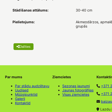
Stādīšanas attālums:
30-40 cm
Pielietojums:
Akmeņdārzos, apmalē
grupās
Dalīties
Par mums
Ziemcietes
Kontakti
Par stādu audzētavu
Sezonas jaunumi
+371 
Uudised
Jaunas fotogrāfijas
+371 2
Müügipunktid
Visas ziemcietes
Galerii
baizas
Kontaktid
Lazdu ie