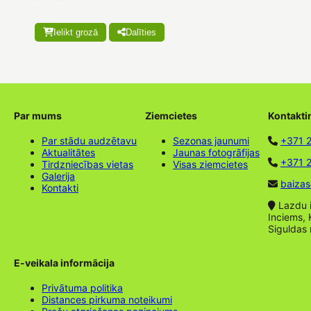
Ielikt grozā
Dalīties
Par mums
Ziemcietes
Kontakti
Par stādu audzētavu
Sezonas jaunumi
+371 
Aktualitātes
Jaunas fotogrāfijas
+371 2
Tirdzniecības vietas
Visas ziemcietes
Galerija
baizas
Kontakti
Lazdu ie
Inciems, 
Siguldas
E-veikala informācija
Privātuma politika
Distances pirkuma noteikumi