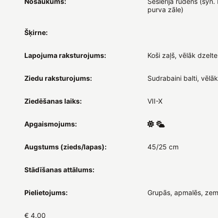
Nosaukums:
Seslērija rudens (syn
purva zāle)
Šķirne:
Lapojuma raksturojums:
Koši zaļš, vēlāk dzelt
Ziedu raksturojums:
Sudrabaini balti, vēlā
Ziedēšanas laiks:
VII-X
Apgaismojums:
Augstums (zieds/lapas):
45/25 cm
Stādīšanas attālums:
Pielietojums:
Grupās, apmalēs, zem
€ 4.00