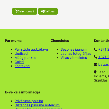
Ielikt grozā
Dalīties
Par mums
Ziemcietes
Kontakti
Par stādu audzētavu
Sezonas jaunumi
+371 
Uudised
Jaunas fotogrāfijas
+371 2
Müügipunktid
Visas ziemcietes
Galerii
baizas
Kontaktid
Lazdu ie
Inciems, 
Siguldas
E-veikala informācija
Privātuma politika
Distances pirkuma noteikumi