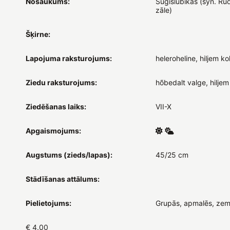
Nosaukums:
Sügislubikas (syn. Ru
zāle)
Šķirne:
Lapojuma raksturojums:
heleroheline, hiljem ko
Ziedu raksturojums:
hõbedalt valge, hiljem
Ziedēšanas laiks:
VII-X
Apgaismojums:
Augstums (zieds/lapas):
45/25 cm
Stādīšanas attālums:
Pielietojums:
Grupās, apmalēs, zem
€ 4.00