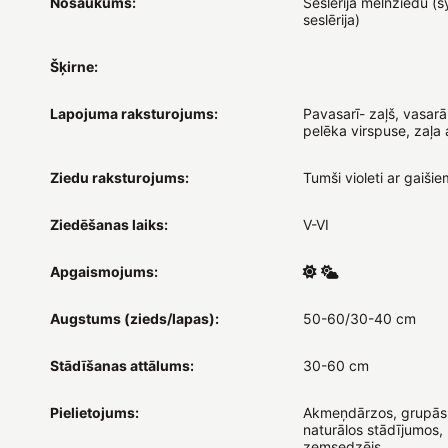
Nosaukums:
Seslērija melnziedu (sy
seslērija)
Šķirne:
Lapojuma raksturojums:
Pavasarī- zaļš, vasarā
pelēka virspuse, zaļa
Ziedu raksturojums:
Tumši violeti ar gaiši
Ziedēšanas laiks:
V-VI
Apgaismojums:
Augstums (zieds/lapas):
50-60/30-40 cm
Stādīšanas attālums:
30-60 cm
Pielietojums:
Akmeņdārzos, grupās
naturālos stādījumos,
zemsedzējs