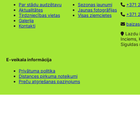
Par stādu audzētavu
Sezonas jaunumi
+371 
Aktualitātes
Jaunas fotogrāfijas
+371 2
Tirdzniecības vietas
Visas ziemcietes
Galerija
baizas
Kontakti
Lazdu ie
Inciems, 
Siguldas
E-veikala informācija
Privātuma politika
Distances pirkuma noteikumi
Preču atgriešanas paziņojums