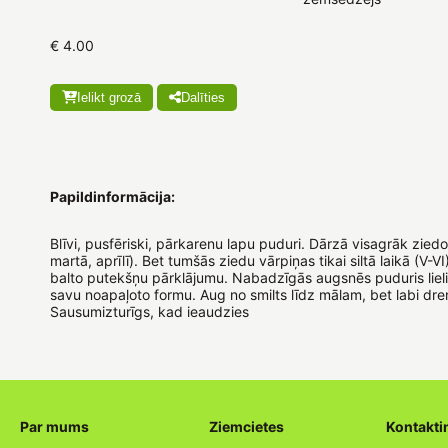
€ 4.00
Ielikt grozā
Dalīties
Papildinformācija:
Blīvi, pusfēriski, pārkarenu lapu puduri. Dārzā visagrāk zied
martā, aprīlī). Bet tumšās ziedu vārpiņas tikai siltā laikā (V-VI
balto putekšņu pārklājumu. Nabadzīgās augsnēs puduris lieli
savu noapaļoto formu. Aug no smilts līdz mālam, bet labi dr
Sausumizturīgs, kad ieaudzies
Par mums
Ziemcietes
Kontakti