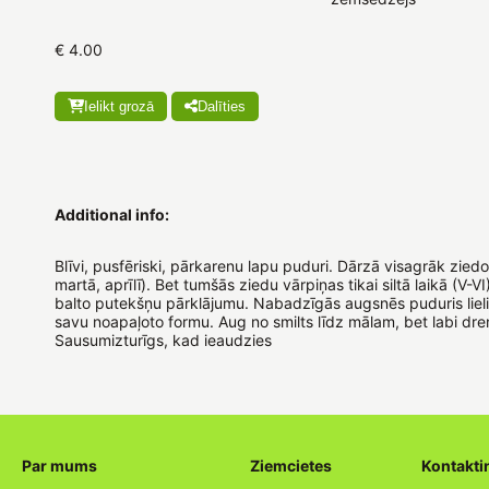
€ 4.00
Ielikt grozā
Dalīties
Additional info:
Blīvi, pusfēriski, pārkarenu lapu puduri. Dārzā visagrāk zied
martā, aprīlī). Bet tumšās ziedu vārpiņas tikai siltā laikā (V-VI
balto putekšņu pārklājumu. Nabadzīgās augsnēs puduris lieli
savu noapaļoto formu. Aug no smilts līdz mālam, bet labi dr
Sausumizturīgs, kad ieaudzies
Par mums
Ziemcietes
Kontakti