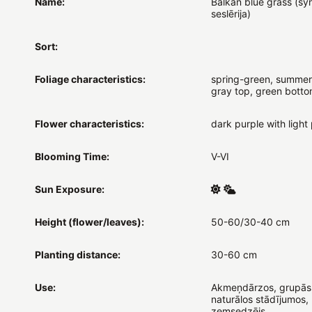
Name:
Balkan blue grass (syn
seslērija)
Sort:
Foliage characteristics:
spring-green, summer
gray top, green bott
Flower characteristics:
dark purple with light 
Blooming Time:
V-VI
Sun Exposure:
Height (flower/leaves):
50-60/30-40 cm
Planting distance:
30-60 cm
Use:
Akmeņdārzos, grupās
naturālos stādījumos,
zemsedzējs