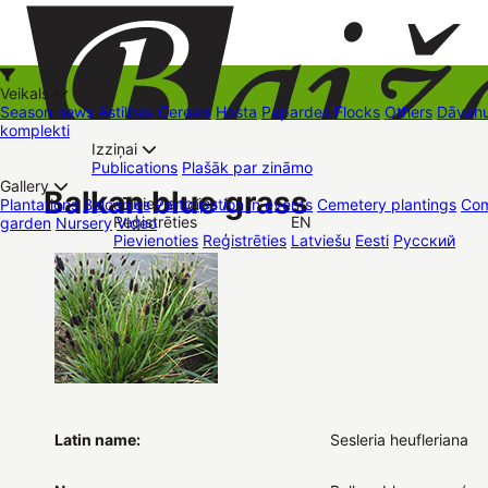
Veikals
Season news
Astilbes
Cereals
Hosta
Papardes
Flocks
Others
Dāvanu
komplekti
Izziņai
Kā iepirkties
Publications
Plašāk par zināmo
+37126545879
baizas@baizas.lv
Gallery
Balkan blue grass
Pievienoties /
Plantations
Balconies
Participation in events
Cemetery plantings
Com
Reģistrēties
EN
garden
Nursery
Video
Stādu grozs
Pievienoties
Reģistrēties
Latviešu
Eesti
Русский
Trading places
Contacts
Dāvanu kartes
Augu komplekti
Latin name:
Sesleria heufleriana