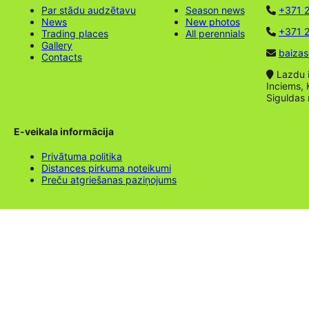
Par stādu audzētavu
Season news
+371 
News
New photos
+371 2
Trading places
All perennials
Gallery
baizas
Contacts
Lazdu ie
Inciems, 
Siguldas
E-veikala informācija
Privātuma politika
Distances pirkuma noteikumi
Preču atgriešanas paziņojums