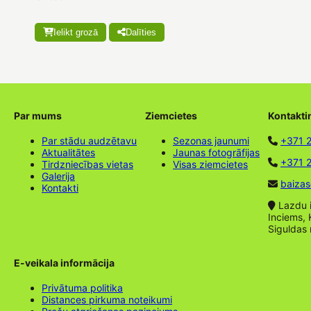
Ielikt grozā
Dalīties
Par mums
Ziemcietes
Kontakti
Par stādu audzētavu
Sezonas jaunumi
+371 
Aktualitātes
Jaunas fotogrāfijas
+371 2
Tirdzniecības vietas
Visas ziemcietes
Galerija
baizas
Kontakti
Lazdu ie
Inciems, 
Siguldas
E-veikala informācija
Privātuma politika
Distances pirkuma noteikumi