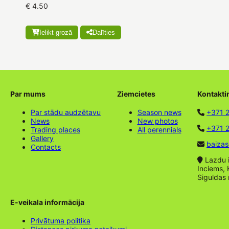
€ 4.50
Ielikt grozā
Dalīties
Par mums
Ziemcietes
Kontakti
Par stādu audzētavu
Season news
+371 
News
New photos
+371 2
Trading places
All perennials
Gallery
baizas
Contacts
Lazdu ie
Inciems, 
Siguldas
E-veikala informācija
Privātuma politika