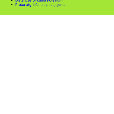
Distances pirkuma noteikumi
Preču atgriešanas paziņojums