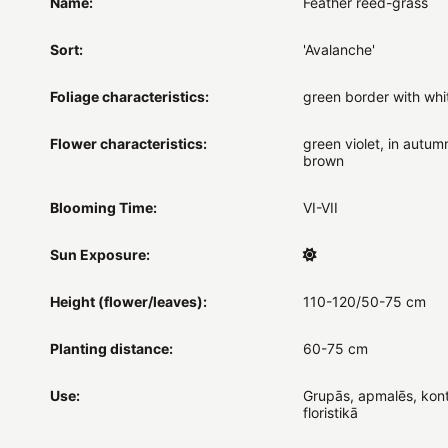
Name:
Feather reed-grass
Sort:
'Avalanche'
Foliage characteristics:
green border with whi
Flower characteristics:
green violet, in autum
brown
Blooming Time:
VI-VII
Sun Exposure:
Height (flower/leaves):
110-120/50-75 cm
Planting distance:
60-75 cm
Use:
Grupās, apmalēs, kont
floristikā