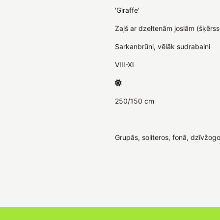
'Giraffe'
Zaļš ar dzeltenām joslām (šķērs
Sarkanbrūni, vēlāk sudrabaini
VIII-XI
250/150 cm
Grupās, soliteros, fonā, dzīvžogos