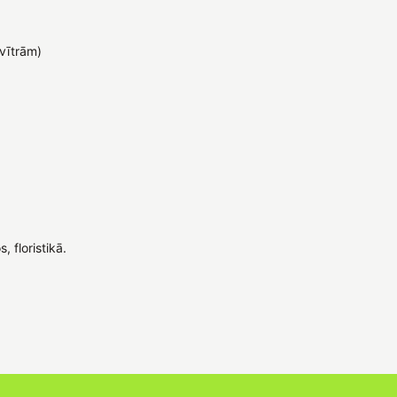
svītrām)
, floristikā.