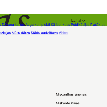
Izziņai
s
Dāvanu kartes
Augu komplekti
Kā iepirkties
Publikācijas
Plašāk pa
zīcijas
Mūsu dārzs
Stādu audzētava
Video
Tirdzniecības vietas
Kon
Miscanthus sinensis
Miskante Ķīnas