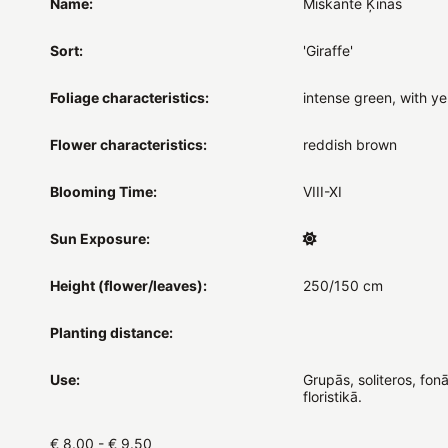
Name:
Miskante Ķīnas
Sort:
'Giraffe'
Foliage characteristics:
intense green, with ye
Flower characteristics:
reddish brown
Blooming Time:
VIII-XI
Sun Exposure:
Height (flower/leaves):
250/150 cm
Planting distance:
Use:
Grupās, soliteros, fon
floristikā.
€ 8.00 - € 9.50