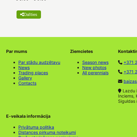
Dalīties
Par mums
Ziemcietes
Kontakti
Par stādu audzētavu
Season news
+371 
News
New photos
+371 2
Trading places
All perennials
Gallery
baizas
Contacts
Lazdu ie
Inciems, 
Siguldas
E-veikala informācija
Privātuma politika
Distances pirkuma noteikumi