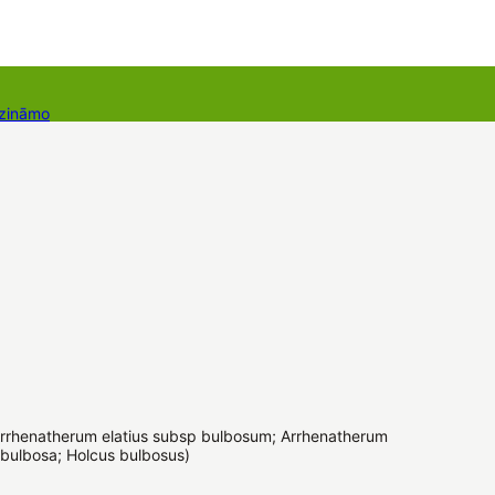
 zināmo
Dāvanu kartes
Augu komplekti
rrhenatherum elatius subsp bulbosum; Arrhenatherum
 bulbosa; Holcus bulbosus)