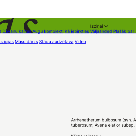
Izziņai
s
Dāvanu kartes
Augu komplekti
Kā iepirkties
Väljaanded
Plašāk par
zīcijas
Mūsu dārzs
Stādu audzētava
Video
Müügipunktid
Kontaktid
Arrhenatherum bulbosum (syn. A
tuberosum; Avena elatior subsp.