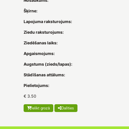
Nosaukums:
Šķirne:
Lapojuma raksturojums:
Ziedu raksturojums:
Ziedēšanas laiks:
Apgaismojums:
Augstums (zieds/lapas):
Stādīšanas attālums:
Pielietojums:
€ 3.50
Ielikt grozā
Dalīties