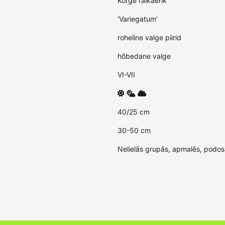
Kõrge raikaerik
'Variegatum'
roheline valge piirid
hõbedane valge
VI-VII
40/25 cm
30-50 cm
Nelielās grupās, apmalēs, podos, 