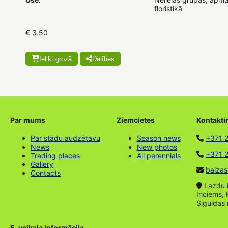
floristikā
€ 3.50
Ielikt grozā
Dalīties
Par mums
Ziemcietes
Kontakti
Par stādu audzētavu
Season news
+371 
News
New photos
+371 2
Trading places
All perennials
Gallery
baizas
Contacts
Lazdu ie
Inciems, 
Siguldas
E-veikala informācija