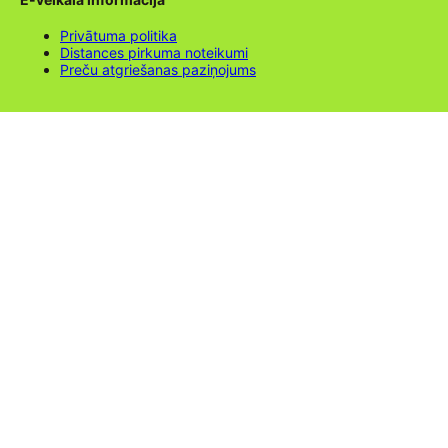
Privātuma politika
Distances pirkuma noteikumi
Preču atgriešanas paziņojums