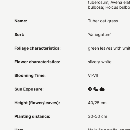
tuberosum; Avena elat
bulbosa; Holcus bulbo
Name:
Tuber oat grass
Sort:
'Variegatum'
Foliage characteristics:
green leaves with whi
Flower characteristics:
silvery white
Blooming Time:
VI-VII
Sun Exposure:
Height (flower/leaves):
40/25 cm
Planting distance:
30-50 cm
Use:
Nelielās grupās, apma