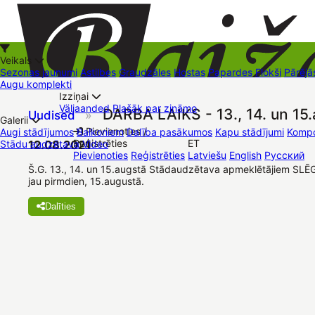
Veikals
Sezonas jaunumi
Astilbes
Graudzāles
Hostas
Papardes
Flokši
Pārējā
Augu komplekti
Izziņai
Kā iepirkties
Väljaanded
Plašāk par zināmo
DARBA LAIKS - 13., 14. un 15.
Uudised
»
+37126545879
baizas@baizas.lv
Galerii
Pievienoties /
Augi stādījumos
Balkoniem
Dalība pasākumos
Kapu stādījumi
Kompo
Reģistrēties
ET
Stādu audzētava
12.08.2021
Video
Stādu grozs
Pievienoties
Reģistrēties
Latviešu
English
Русский
Müügipunktid
Kontaktid
Dāvanu kartes
Augu komplekti
Š.G. 13., 14. un 15.augstā Stādaudzētava apmeklētājiem SLĒ
jau pirmdien, 15.augustā.
Dalīties