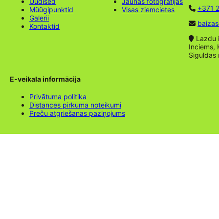
Uudised
Jaunas fotogrāfijas
+371 2
Müügipunktid
Visas ziemcietes
Galerii
baizas
Kontaktid
Lazdu ie
Inciems, 
Siguldas
E-veikala informācija
Privātuma politika
Distances pirkuma noteikumi
Preču atgriešanas paziņojums