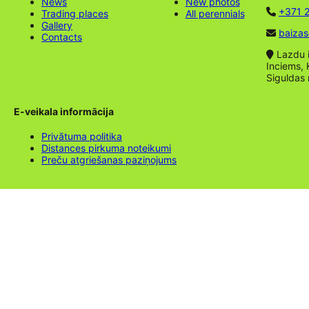
News
New photos
+371 2
Trading places
All perennials
Gallery
baizas
Contacts
Lazdu ie
Inciems, 
Siguldas
E-veikala informācija
Privātuma politika
Distances pirkuma noteikumi
Preču atgriešanas paziņojums