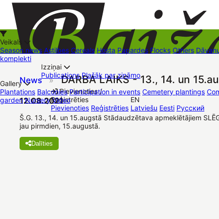
Veikals
Season news
Astilbes
Cereals
Hosta
Papardes
Flocks
Others
Dāvanu
komplekti
Izziņai
Kā iepirkties
Publications
Plašāk par zināmo
DARBA LAIKS - 13., 14. un 15.au
News
»
+37126545879
baizas@baizas.lv
Gallery
Pievienoties /
Plantations
Balconies
Participation in events
Cemetery plantings
Com
Reģistrēties
EN
garden
12.08.2021
Nursery
Video
Stādu grozs
Pievienoties
Reģistrēties
Latviešu
Eesti
Русский
Trading places
Contacts
Dāvanu kartes
Augu komplekti
Š.G. 13., 14. un 15.augstā Stādaudzētava apmeklētājiem SLĒ
jau pirmdien, 15.augustā.
Dalīties