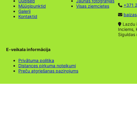
Uudised
Jaunas fotogrāfijas
+371 2
Müügipunktid
Visas ziemcietes
Galerii
baizas
Kontaktid
Lazdu ie
Inciems, 
Siguldas
E-veikala informācija
Privātuma politika
Distances pirkuma noteikumi
Preču atgriešanas paziņojums