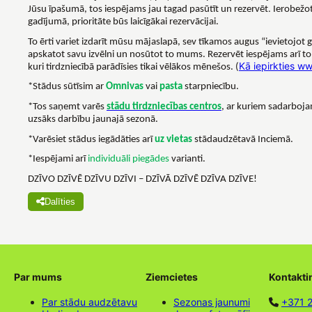
.
Jūsu īpašumā, tos iespējams jau tagad pasūtīt un rezervēt
Ierobežo
gadījumā, prioritāte būs laicīgākai rezervācijai.
To ērti variet izdarīt mūsu mājaslapā, sev tīkamos augus “ievietojot g
apskatot savu izvēlni un nosūtot to mums. Rezervēt iespējams arī t
Kā iepirkties w
kuri tirdzniecībā parādīsies tikai vēlākos mēnešos. (
*Stādus sūtīsim ar
Omnivas
vai
pasta
starpniecību.
*Tos saņemt varēs
stādu tirdzniecības centros
, ar kuriem sadarboja
uzsāks darbību jaunajā sezonā.
*Varēsiet stādus iegādāties arī
uz vietas
stādaudzētavā Inciemā.
*Iespējami arī
individuāli piegādes
varianti.
DZĪVO DZĪVĒ DZĪVU DZĪVI – DZĪVĀ DZĪVĒ DZĪVA DZĪVE!
Dalīties
Par mums
Ziemcietes
Kontakti
Par stādu audzētavu
Sezonas jaunumi
+371 