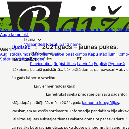
Veikals
Sezonas jaunumi
Astilbes
Graudzāles
Hostas
Papardes
Flokši
Pārējā
Augu komplekti
Izziņai
Kā iepirkties
Väljaanded
Plašāk par zināmo
2021.gads – jaunas puķes.
Uudised
»
+37126545879
baizas@baizas.lv
Galerii
Pievienoties /
Augi stādījumos
Balkoniem
Dalība pasākumos
Kapu stādījumi
Kompo
Reģistrēties
ET
Stādu audzētava
18.01.2021
Video
Stādu grozs
Pievienoties
Reģistrēties
Latviešu
English
Русский
Müügipunktid
Kontaktid
Dāvanu kartes
Augu komplekti
Nāk ziema baltajā gadskārtā… Nāk prātā domas par pavasari – aizvie
Šis gads lai notur veselību!
Lai vienmēr radošs gars!
Lai netrūkst spēka priecāties par savu padarīto!
Mājaslapā parādījušās mūsu 2021. gada
jaunumu fotogrāfijas
.
Pārskatījām arī esošo sortimentu. Informācija par dažiem bija aizkav
Lai siltas sajūtas aukstajos ziemas vakaros domājot par savu dārzu!
Lai reālāks būtu jaunais dārza, puķu dobes plānojums, lai jaunumi v