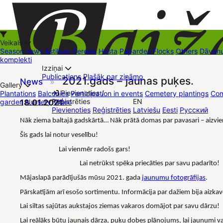
Veikals
Season news
Astilbes
Cereals
Hosta
Papardes
Flocks
Others
Dāvanu
komplekti
Izziņai
Kā iepirkties
Publications
Plašāk par zināmo
2021.gads – jaunas puķes.
News
»
+37126545879
baizas@baizas.lv
Gallery
Pievienoties /
Plantations
Balconies
Participation in events
Cemetery plantings
Com
Reģistrēties
EN
garden
18.01.2021
Nursery
Video
Stādu grozs
Pievienoties
Reģistrēties
Latviešu
Eesti
Русский
Trading places
Contacts
Dāvanu kartes
Augu komplekti
Nāk ziema baltajā gadskārtā… Nāk prātā domas par pavasari – aizvie
Šis gads lai notur veselību!
Lai vienmēr radošs gars!
Lai netrūkst spēka priecāties par savu padarīto!
Mājaslapā parādījušās mūsu 2021. gada
jaunumu fotogrāfijas
.
Pārskatījām arī esošo sortimentu. Informācija par dažiem bija aizkav
Lai siltas sajūtas aukstajos ziemas vakaros domājot par savu dārzu!
Lai reālāks būtu jaunais dārza, puķu dobes plānojums, lai jaunumi v