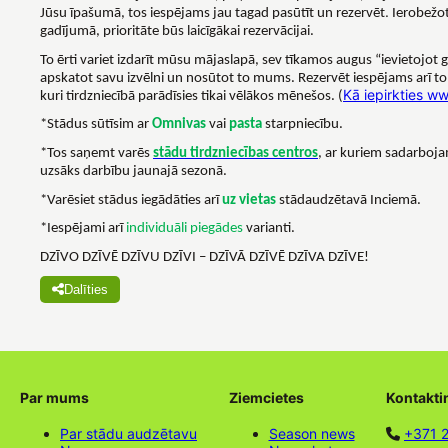
.
Jūsu īpašumā, tos iespējams jau tagad pasūtīt un rezervēt
Ierobežo
gadījumā, prioritāte būs laicīgākai rezervācijai.
To ērti variet izdarīt mūsu mājaslapā, sev tīkamos augus “ievietojot g
apskatot savu izvēlni un nosūtot to mums. Rezervēt iespējams arī t
Kā iepirkties w
kuri tirdzniecībā parādīsies tikai vēlākos mēnešos. (
*Stādus sūtīsim ar
Omnivas
vai
pasta
starpniecību.
*Tos saņemt varēs
stādu tirdzniecības centros
, ar kuriem sadarboja
uzsāks darbību jaunajā sezonā.
*Varēsiet stādus iegādāties arī
uz vietas
stādaudzētavā Inciemā.
*Iespējami arī
individuāli piegādes
varianti.
DZĪVO DZĪVĒ DZĪVU DZĪVI – DZĪVĀ DZĪVĒ DZĪVA DZĪVE!
Dalīties
Par mums
Ziemcietes
Kontakti
Par stādu audzētavu
Season news
+371 