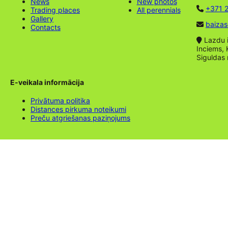
News
New photos
+371 2
Trading places
All perennials
Gallery
baizas
Contacts
Lazdu ie
Inciems, 
Siguldas
E-veikala informācija
Privātuma politika
Distances pirkuma noteikumi
Preču atgriešanas paziņojums