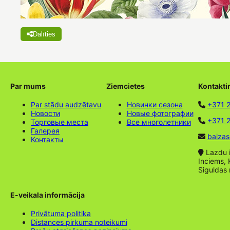
Dalīties
Par mums
Ziemcietes
Kontakti
Par stādu audzētavu
Новинки сезона
+371 
Новости
Новые фотографии
+371 2
Торговые места
Все многолетники
Галерея
baizas
Контакты
Lazdu ie
Inciems, 
Siguldas
E-veikala informācija
Privātuma politika
Distances pirkuma noteikumi