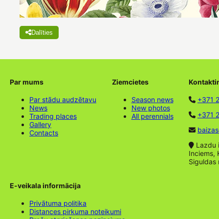
Dalīties
Par mums
Ziemcietes
Kontakti
Par stādu audzētavu
Season news
+371 
News
New photos
+371 2
Trading places
All perennials
Gallery
baizas
Contacts
Lazdu ie
Inciems, 
Siguldas
E-veikala informācija
Privātuma politika
Distances pirkuma noteikumi