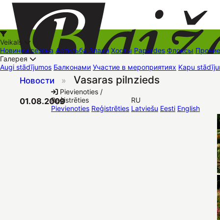
Veikals
Новинки сезона
Астильба
Злаки
Хосты
Papardes
Флоксы
Прочи
Галерея
Augi stādījumos
Балконами
Участие в мероприятиях
Kapu stādīju
Vasaras pilnzieds
Новости
»
+37126545879
baizas@baizas.lv
Pievienoties /
Reģistrēties
RU
01.08.2009
Stādu grozs
Pievienoties
Reģistrēties
Latviešu
Eesti
English