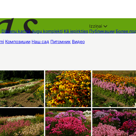
Izziņai
е
Dāvanu kartes
Augu komplekti
Kā iepirkties
Публикации
Более по
mi
Композиции
Наш сад
Питомник
Видео
Торговые места
Контак