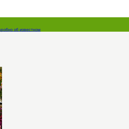
дробно об известном
ты
Dāvanu kartes
Augu komplekti