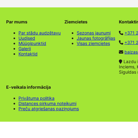
Par mums
Ziemcietes
Kontakti
Par stādu audzētavu
Sezonas jaunumi
+371 
Uudised
Jaunas fotogrāfijas
+371 2
Müügipunktid
Visas ziemcietes
Galerii
baizas
Kontaktid
Lazdu ie
Inciems, 
Siguldas
E-veikala informācija
Privātuma politika
Distances pirkuma noteikumi
Preču atgriešanas paziņojums