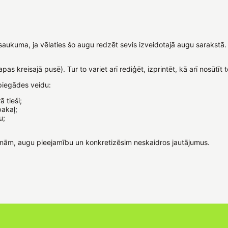
osaukuma, ja vēlaties šo augu redzēt sevis izveidotajā augu sarakstā
apas kreisajā pusē). Tur to variet arī rediģēt, izprintēt, kā arī nosūtī
piegādes veidu:
 tieši;
pakaļ;
u;
enām, augu pieejamību un konkretizēsim neskaidros jautājumus.