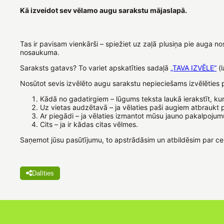
Kā izveidot sev vēlamo augu sarakstu mājaslapā.
Tas ir pavisam vienkārši – spiežiet uz zaļā plusiņa pie auga n
nosaukuma.
Saraksts gatavs? To variet apskatīties sadaļā
„TAVA IZVĒLE”
(l
Nosūtot sevis izvēlēto augu sarakstu nepieciešams izvēlēties 
Kādā no gadatirgiem – lūgums teksta laukā ierakstīt, kurā
Uz vietas audzētavā – ja vēlaties paši augiem atbraukt 
Ar piegādi – ja vēlaties izmantot mūsu jauno pakalpojum
Cits – ja ir kādas citas vēlmes.
Saņemot jūsu pasūtījumu, to apstrādāsim un atbildēsim par c
Dalīties