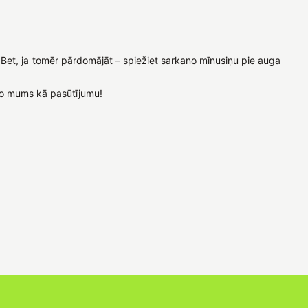
. Bet, ja tomēr pārdomājāt – spiežiet sarkano mīnusiņu pie auga
t to mums kā pasūtījumu!