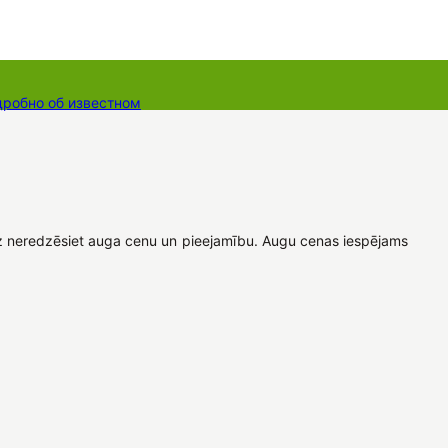
дробно об известном
ты
Dāvanu kartes
Augu komplekti
eiz neredzēsiet auga cenu un pieejamību. Augu cenas iespējams