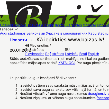
Veikals
Новинки сезона
Астильба
Злаки
Хосты
Papardes
Флоксы
Прочи
Галерея
Augi stādījumos
Балконами
Участие в мероприятиях
Kapu stādīju
Kā iepirkties www.baizas.lv!
Новости
»
+37126545879
baizas@baizas.lv
Pievienoties /
Reģistrēties
RU
26.01.2017
Stādu grozs
Pievienoties
Reģistrēties
Latviešu
Eesti
English
Stādu audzētavas sortiments ir ļoti mainīgs, ne tikai pa gad
apskatīties mājaslapas sadaļā
KATALOGI
. Par augu pieejamīb
Lai pasūtītu augus iespējami šādi varianti:
Izveidot pašiem savu sarakstu mūsu mājaslapā un to no
Izveidot savu augu sarakstu sev vēlamajā formā, un to 
Nosūtot vēstulē vēlamo augu nosaukumus
draugiem.lv 
Nosūtot ziņojumu ar vēlamo augu nosaukumiem
facebo