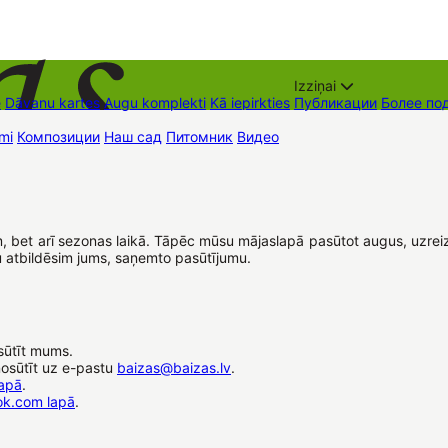
Izziņai
е
Dāvanu kartes
Augu komplekti
Kā iepirkties
Публикации
Более по
mi
Композиции
Наш сад
Питомник
Видео
Торговые места
Контак
iem, bet arī sezonas laikā. Tāpēc mūsu mājaslapā pasūtot augus, uzr
u atbildēsim jums, saņemto pasūtījumu.
sūtīt mums.
nosūtīt uz e-pastu
baizas@baizas.lv
.
lapā
.
ok.com lapā
.