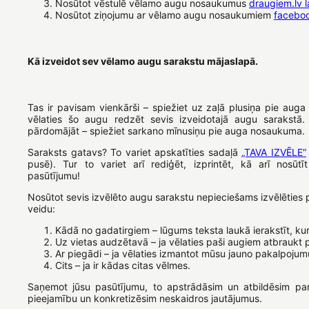
Nosūtot vēstulē vēlamo augu nosaukumus
draugiem.lv 
Nosūtot ziņojumu ar vēlamo augu nosaukumiem
facebo
Kā izveidot sev vēlamo augu sarakstu mājaslapā.
Tas ir pavisam vienkārši – spiežiet uz zaļā plusiņa pie aug
vēlaties šo augu redzēt sevis izveidotajā augu sarakstā.
pārdomājāt – spiežiet sarkano mīnusiņu pie auga nosaukuma.
Saraksts gatavs? To variet apskatīties sadaļā
„TAVA IZVĒLE”
pusē). Tur to variet arī rediģēt, izprintēt, kā arī nosū
pasūtījumu!
Nosūtot sevis izvēlēto augu sarakstu nepieciešams izvēlēties
veidu:
Kādā no gadatirgiem – lūgums teksta laukā ierakstīt, kurā
Uz vietas audzētavā – ja vēlaties paši augiem atbraukt 
Ar piegādi – ja vēlaties izmantot mūsu jauno pakalpojum
Cits – ja ir kādas citas vēlmes.
Saņemot jūsu pasūtījumu, to apstrādāsim un atbildēsim p
pieejamību un konkretizēsim neskaidros jautājumus.