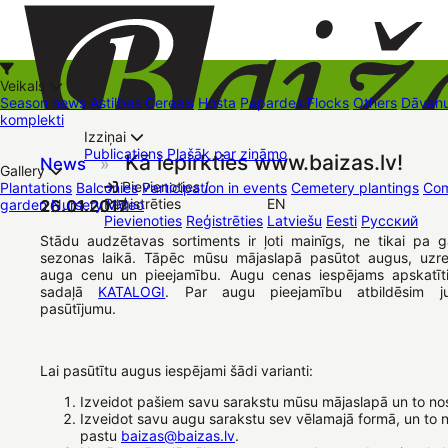
Veikals
Season news
Astilbes
Cereals
Hosta
Papardes
Flocks
Others
Dāvanu
komplekti
Izziņai
Kā iepirkties
Publications
Plašāk par zināmo
Kā iepirkties www.baizas.lv!
News
»
+37126545879
baizas@baizas.lv
Gallery
Pievienoties /
Plantations
Balconies
Participation in events
Cemetery plantings
Com
Reģistrēties
EN
garden
26.01.2017
Nursery
Video
Stādu grozs
Pievienoties
Reģistrēties
Latviešu
Eesti
Русский
Trading places
Contacts
Dāvanu kartes
Augu komplekti
Stādu audzētavas sortiments ir ļoti mainīgs, ne tikai pa g
sezonas laikā. Tāpēc mūsu mājaslapā pasūtot augus, uzre
auga cenu un pieejamību. Augu cenas iespējams apskatīt
sadaļā
KATALOGI
. Par augu pieejamību atbildēsim j
pasūtījumu.
Lai pasūtītu augus iespējami šādi varianti:
Izveidot pašiem savu sarakstu mūsu mājaslapā un to no
Izveidot savu augu sarakstu sev vēlamajā formā, un to n
pastu
baizas@baizas.lv
.