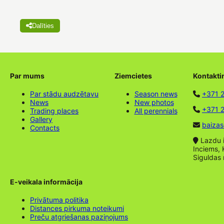
Dalīties
Par mums
Ziemcietes
Kontakti
Par stādu audzētavu
Season news
+371 
News
New photos
+371 2
Trading places
All perennials
Gallery
baizas
Contacts
Lazdu ie
Inciems, 
Siguldas
E-veikala informācija
Privātuma politika
Distances pirkuma noteikumi
Preču atgriešanas paziņojums