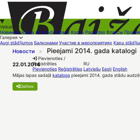
Veikals
Новинки сезона
Астильба
Злаки
Хосты
Papardes
Флоксы
Прочи
Галерея
Augi stādījumos
Балконами
Участие в мероприятиях
Kapu stādīju
Pieejami 2014. gada katalogi
Новости
»
+37126545879
baizas@baizas.lv
Pievienoties /
Reģistrēties
RU
22.01.2014
Stādu grozs
Pievienoties
Reģistrēties
Latviešu
Eesti
English
Mājas lapas sadaļā
katalogs
pieejami 2014. gada stādu audzēt
Dalīties