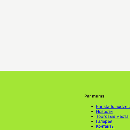
Par mums
Par stādu audzēt
Новости
Торговые места
Галерея
Контакты