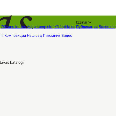
Izziņai
е
Dāvanu kartes
Augu komplekti
Kā iepirkties
Публикации
Более по
mi
Композиции
Наш сад
Питомник
Видео
Торговые места
Контак
avas katalogi.