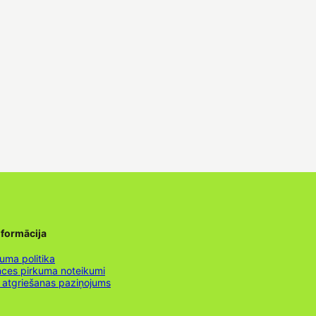
nformācija
uma politika
nces pirkuma noteikumi
 atgriešanas paziņojums