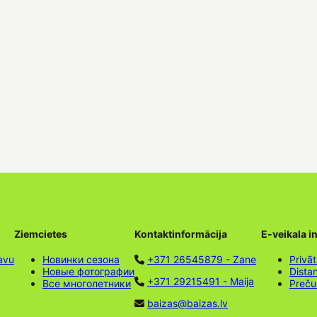
Ziemcietes
Kontaktinformācija
E-veikala i
avu
Новинки сезона
+371 26545879 - Zane
Privāt
Новые фотографии
Dista
+371 29215491 - Maija
Все многолетники
Preču
baizas@baizas.lv