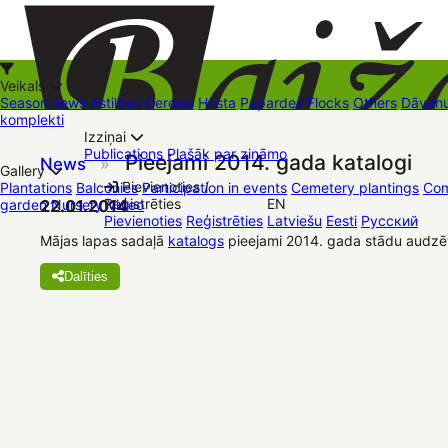
Veikals
Season news
Astilbes
Cereals
Hosta
Papardes
Flocks
Others
Dāvanu
komplekti
Izziņai
Kā iepirkties
Publications
Plašāk par zināmo
Pieejami 2014. gada katalogi
News
»
+37126545879
baizas@baizas.lv
Gallery
Pievienoties /
Plantations
Balconies
Participation in events
Cemetery plantings
Com
Reģistrēties
EN
garden
22.01.2014
Nursery
Video
Stādu grozs
Pievienoties
Reģistrēties
Latviešu
Eesti
Русский
Trading places
Contacts
Dāvanu kartes
Augu komplekti
Mājas lapas sadaļā
katalogs
pieejami 2014. gada stādu audzēt
Dalīties