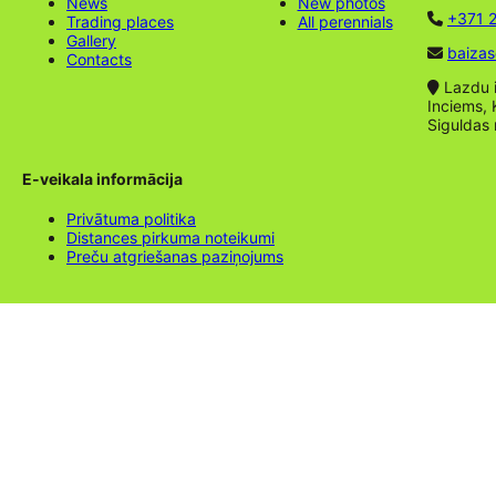
News
New photos
+371 2
Trading places
All perennials
Gallery
baizas
Contacts
Lazdu ie
Inciems, 
Siguldas
E-veikala informācija
Privātuma politika
Distances pirkuma noteikumi
Preču atgriešanas paziņojums