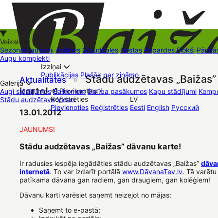
Veikals
Sezonas jaunumi
Astilbes
Graudzāles
Hostas
Papardes
Flokši
Pārējā
Augu komplekti
Izziņai
Kā iepirkties
Publikācijas
Plašāk par zināmo
Stādu audzētavas „Baižas”
Aktualitātes
»
+37126545879
baizas@baizas.lv
Galerija
karte!
Pievienoties /
Augi stādījumos
Balkoniem
Dalība pasākumos
Kapu stādījumi
Kompo
Reģistrēties
LV
Stādu audzētava
Video
Stādu grozs
Pievienoties
Reģistrēties
Eesti
English
Русский
Tirdzniecības vietas
Kontakti
Dāvanu kartes
Augu komplekti
13.01.2012
JAUNUMS!
Stādu audzētavas „Baižas” dāvanu karte!
Ir radusies iespēja iegādāties stādu audzētavas „Baižas”
dāva
internetā
. To var izdarīt portālā
www.DāvanaTev.lv
. Tā varētu
patīkama dāvana gan radiem, gan draugiem, gan kolēģiem!
Dāvanu karti varēsiet saņemt neizejot no mājas:
Saņemt to e-pastā;