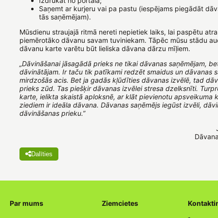
Izdrukāt no portāla;
Saņemt ar kurjeru vai pa pastu (iespējams piegādāt dāva
tās saņēmējam).
Mūsdienu straujajā ritmā nereti nepietiek laiks, lai paspētu atr
piemērotāko dāvanu savam tuviniekam. Tāpēc mūsu stādu a
dāvanu karte varētu būt lieliska dāvana dārzu mīļiem.
„Dāvināšanai jāsagādā prieks ne tikai dāvanas saņēmējam, be
dāvinātājam. Ir taču tik patīkami redzēt smaidus un dāvanas 
mirdzošās acis. Bet ja gadās kļūdīties dāvanas izvēlē, tad dā
prieks zūd. Tas piešķir dāvanas izvēlei stresa dzelksnīti. Tur
karte, ielikta skaistā aploksnē, ar klāt pievienotu apsveikuma ka
ziediem ir ideāla dāvana. Dāvanas saņēmējs iegūst izvēli, dāvi
dāvināšanas prieku.”
Dāvana
Dalīties
Par mums
Ziemcietes
Kontakti