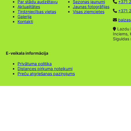
Par stādu audzētavu
Sezonas jaunumi
+371 
Aktualitātes
Jaunas fotogrāfijas
+371 2
Tirdzniecības vietas
Visas ziemcietes
Galerija
baizas
Kontakti
Lazdu ie
Inciems, 
Siguldas
E-veikala informācija
Privātuma politika
Distances pirkuma noteikumi
Preču atgriešanas paziņojums