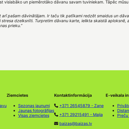
 atrast vislabāko un piemērotāko dāvanu savam tuviniekam. Tāpēc mūs
 arī pašam dāvinātājam. Ir taču tik patīkami redzēt smaidus un dāv
stresa dzelksnīti. Turpretim dāvanu karte, ielikta skaistā aploksnē, a
nas prieku.”
Ziemcietes
Kontaktinformācija
E-veikala i
tavu
Sezonas jaunumi
+371 26545879 - Zane
Privāt
Jaunas fotogrāfijas
Dista
+371 29215491 - Maija
Visas ziemcietes
Preču
baizas@baizas.lv