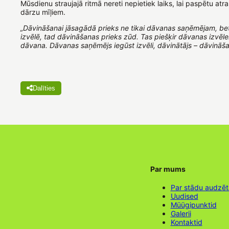
Mūsdienu straujajā ritmā nereti nepietiek laiks, lai paspētu
dārzu mīļiem.
„Dāvināšanai jāsagādā prieks ne tikai dāvanas saņēmējam, bet
izvēlē, tad dāvināšanas prieks zūd. Tas piešķir dāvanas izvēlei 
dāvana. Dāvanas saņēmējs iegūst izvēli, dāvinātājs – dāvināša
Dalīties
Par mums
Par stādu audzē
Uudised
Müügipunktid
Galerii
Kontaktid