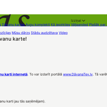
Izziņai
s
Dāvanu kartes
Augu komplekti
Kā iepirkties
Väljaanded
Plašāk par
zīcijas
Mūsu dārzs
Stādu audzētava
Video
Müügipunktid
Kontaktid
vanu karte!
u karti internetā
. To var izdarīt portālā
www.DāvanaTev.lv
. Tā var
anu karti jau tās saņēmējam).