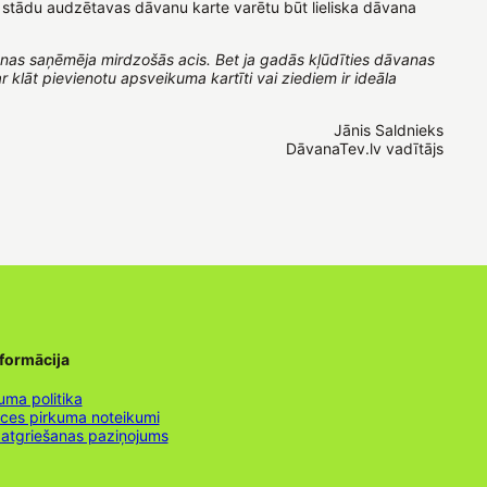
u stādu audzētavas dāvanu karte varētu būt lieliska dāvana
anas saņēmēja mirdzošās acis. Bet ja gadās kļūdīties dāvanas
r klāt pievienotu apsveikuma kartīti vai ziediem ir ideāla
Jānis Saldnieks
DāvanaTev.lv vadītājs
nformācija
uma politika
nces pirkuma noteikumi
 atgriešanas paziņojums