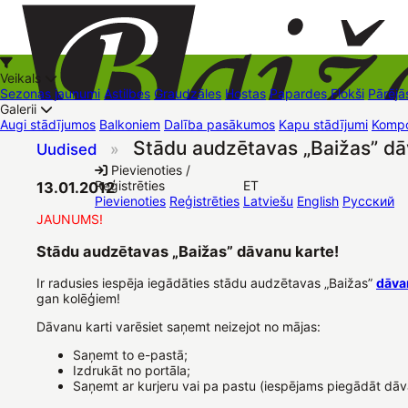
Veikals
Sezonas jaunumi
Astilbes
Graudzāles
Hostas
Papardes
Flokši
Pārējā
Galerii
Augi stādījumos
Balkoniem
Dalība pasākumos
Kapu stādījumi
Kompo
Stādu audzētavas „Baižas” dā
Uudised
»
+37126545879
baizas@baizas.lv
Pievienoties /
Reģistrēties
ET
13.01.2012
Stādu grozs
Pievienoties
Reģistrēties
Latviešu
English
Русский
JAUNUMS!
Stādu audzētavas „Baižas” dāvanu karte!
Ir radusies iespēja iegādāties stādu audzētavas „Baižas”
dāvan
gan kolēģiem!
Dāvanu karti varēsiet saņemt neizejot no mājas:
Saņemt to e-pastā;
Izdrukāt no portāla;
Saņemt ar kurjeru vai pa pastu (iespējams piegādāt dāv