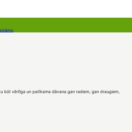
 zināmo
Dāvanu kartes
Augu komplekti
ētu būt vērtīga un patīkama dāvana gan radiem, gan draugiem,