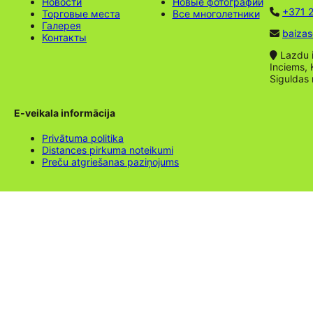
Новости
Новые фотографии
+371 2
Торговые места
Все многолетники
Галерея
baizas
Контакты
Lazdu ie
Inciems, 
Siguldas
E-veikala informācija
Privātuma politika
Distances pirkuma noteikumi
Preču atgriešanas paziņojums