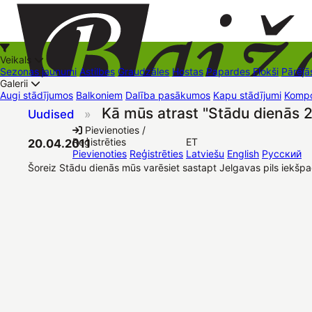
Veikals
Sezonas jaunumi
Astilbes
Graudzāles
Hostas
Papardes
Flokši
Pārējā
Galerii
Augi stādījumos
Balkoniem
Dalība pasākumos
Kapu stādījumi
Kompo
Kā mūs atrast "Stādu dienās 2
Uudised
»
+37126545879
baizas@baizas.lv
Pievienoties /
Reģistrēties
ET
20.04.2011
Stādu grozs
Pievienoties
Reģistrēties
Latviešu
English
Русский
Šoreiz Stādu dienās mūs varēsiet sastapt Jelgavas pils iekšpa