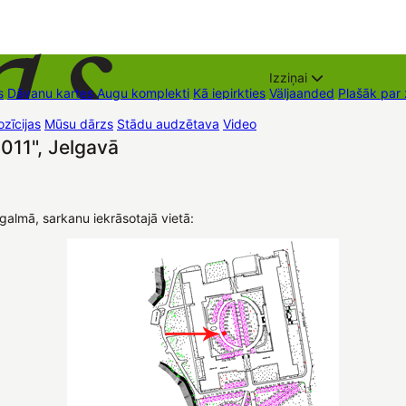
Izziņai
s
Dāvanu kartes
Augu komplekti
Kā iepirkties
Väljaanded
Plašāk par
zīcijas
Mūsu dārzs
Stādu audzētava
Video
Müügipunktid
Kontaktid
011", Jelgavā
galmā, sarkanu iekrāsotajā vietā: