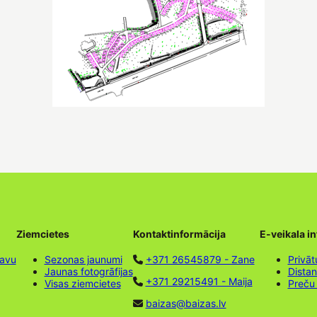
Ziemcietes
Kontaktinformācija
E-veikala i
tavu
Sezonas jaunumi
+371 26545879 - Zane
Privāt
Jaunas fotogrāfijas
Dista
+371 29215491 - Maija
Visas ziemcietes
Preču
baizas@baizas.lv