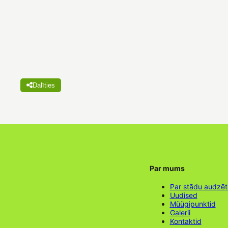
Dalīties
Par mums
Par stādu audzē
Uudised
Müügipunktid
Galerii
Kontaktid