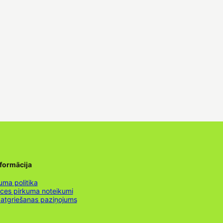
nformācija
uma politika
nces pirkuma noteikumi
 atgriešanas paziņojums