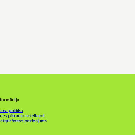
nformācija
uma politika
nces pirkuma noteikumi
 atgriešanas paziņojums