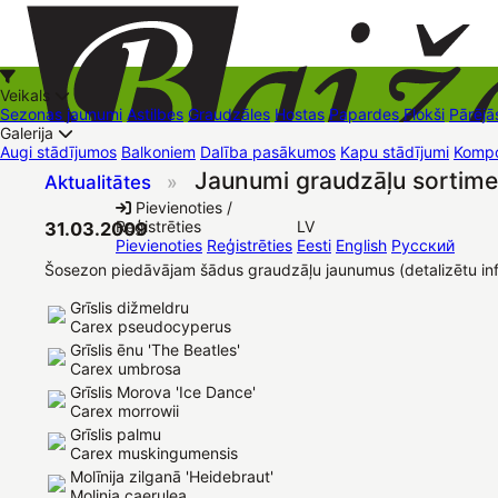
Veikals
Sezonas jaunumi
Astilbes
Graudzāles
Hostas
Papardes
Flokši
Pārējā
Galerija
Augi stādījumos
Balkoniem
Dalība pasākumos
Kapu stādījumi
Kompo
Jaunumi graudzāļu sortime
Aktualitātes
»
+37126545879
baizas@baizas.lv
Pievienoties /
Reģistrēties
LV
31.03.2009
Stādu grozs
Pievienoties
Reģistrēties
Eesti
English
Русский
Šosezon piedāvājam šādus graudzāļu jaunumus (detalizētu in
Grīslis dižmeldru
Carex pseudocyperus
Grīslis ēnu 'The Beatles'
Carex umbrosa
Grīslis Morova 'Ice Dance'
Carex morrowii
Grīslis palmu
Carex muskingumensis
Molīnija zilganā 'Heidebraut'
Molinia caerulea