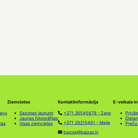
Ziemcietes
Kontaktinformācija
E-veikala i
tavu
Sezonas jaunumi
+371 26545879 - Zane
Privāt
Jaunas fotogrāfijas
Dista
+371 29215491 - Maija
tas
Visas ziemcietes
Preču
baizas@baizas.lv