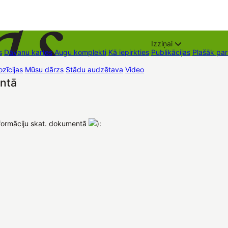
Izziņai
s
Dāvanu kartes
Augu komplekti
Kā iepirkties
Publikācijas
Plašāk pa
zīcijas
Mūsu dārzs
Stādu audzētava
Video
Tirdzniecības vietas
Kon
ntā
formāciju skat. dokumentā
):