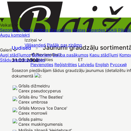
Veikals
Sezonas jaunumi
Astilbes
Graudzāles
Hostas
Papardes
Flokši
Pārējā
Augu komplekti
Izziņai
Kā iepirkties
Väljaanded
Plašāk par zināmo
Jaunumi graudzāļu sortiment
Uudised
»
+37126545879
baizas@baizas.lv
Galerii
Pievienoties /
Augi stādījumos
Balkoniem
Dalība pasākumos
Kapu stādījumi
Kompo
Reģistrēties
ET
Stādu audzētava
31.03.2009
Video
Stādu grozs
Pievienoties
Reģistrēties
Latviešu
English
Русский
Müügipunktid
Kontaktid
Dāvanu kartes
Augu komplekti
Šosezon piedāvājam šādus graudzāļu jaunumus (detalizētu inf
dokumentā
):
Grīslis dižmeldru
Carex pseudocyperus
Grīslis ēnu 'The Beatles'
Carex umbrosa
Grīslis Morova 'Ice Dance'
Carex morrowii
Grīslis palmu
Carex muskingumensis
Molīnija zilganā 'Heidebraut'