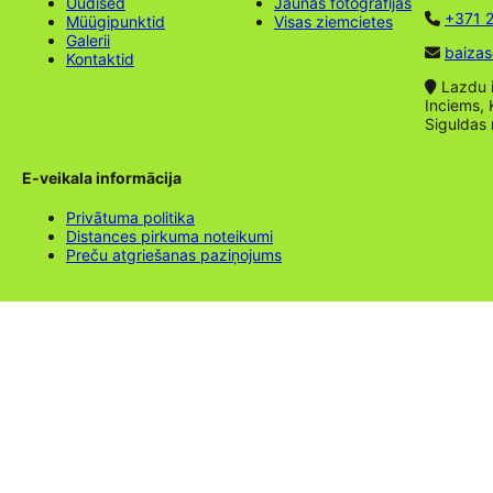
Uudised
Jaunas fotogrāfijas
+371 2
Müügipunktid
Visas ziemcietes
Galerii
baizas
Kontaktid
Lazdu ie
Inciems, 
Siguldas
E-veikala informācija
Privātuma politika
Distances pirkuma noteikumi
Preču atgriešanas paziņojums