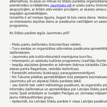
alternatīvas, to plusi un mīnusi no Stādu parādes organizēšana
piemērotāko izvēlējāmies
Jaunmoku pili
ar plašu parku tirdzni
ekspozīcijām, ar ērtām stāvvietām pircējiem, ar skaistu ainavu
iespējām apmeklētājiem.
Izmainīts ir arī norises ilgums, šogad tā būs viena diena. Veido
un interesantu atpūtas dienu ar pasākuma vadītājiem un saist
programmu.
Ko Stādu parāde iegūs Jaunmoku pilī?
- Plašu parku dalībnieku tirdzniecības vietām.
- Tuvu esošas un organizētas stāvvietas pasākuma apmeklētā
dalībniekiem.
- Jaunmoku pils kultūrvēsturiskā mantojuma burvību.
- Interesantu un saistošu kultūras programmu (vadītājs Guntis 
- Iespēju atpūsties ģimenēm ar bērniem (bērnus izklaidēs Cū
dabas parka Raganiņas, radošās darbnīcas).
- Paredzēti arboristu (kokkopju) paraugdemonstrējumi.
- No Tukuma pilsētas apmeklētājiem būs pieejams bezmaksas 
Jaunmoku pili un atpakaļ Stādu parādes laikā.
- Jau šobrīd tiek veikti mārketinga pasākumi, lai organizētu p
informētu dalībniekus un apmeklētājus par Latvijas Stādu pa
norisi. Īpaši strādāsim ar tuvējām Pierīgas un Jūrmalas mājsa
jaunu mērķauditorijas grupu.
- Apliecināt, ka Latvijas Stādu parāde ir visas Latvijas pasāku