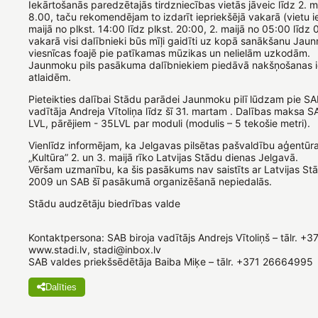
Iekārtošanās paredzētajās tirdzniecības vietās jāveic līdz 2. ma
8.00, taču rekomendējam to izdarīt iepriekšējā vakarā (vietu i
maijā no plkst. 14:00 līdz plkst. 20:00, 2. maijā no 05:00 līdz 0
vakarā visi dalībnieki būs mīļi gaidīti uz kopā sanākšanu Jaun
viesnīcas foajē pie patīkamas mūzikas un nelielām uzkodām.
Jaunmoku pils pasākuma dalībniekiem piedāvā nakšņošanas i
atlaidēm.
Pieteikties dalībai Stādu parādei Jaunmoku pilī lūdzam pie SA
vadītāja Andreja Vītoliņa līdz šī 31. martam . Dalības maksa 
LVL, pārējiem - 35LVL par moduli (modulis – 5 tekošie metri).
Vienlīdz informējam, ka Jelgavas pilsētas pašvaldību aģentūr
„Kultūra” 2. un 3. maijā rīko Latvijas Stādu dienas Jelgavā.
Vēršam uzmanību, ka šis pasākums nav saistīts ar Latvijas St
2009 un SAB šī pasākumā organizēšanā nepiedalās.
Stādu audzētāju biedrības valde
Kontaktpersona: SAB biroja vadītājs Andrejs Vītoliņš – tālr. +
www.stadi.lv, stadi@inbox.lv
SAB valdes priekšsēdētāja Baiba Miķe – tālr. +371 26664995
Dalīties