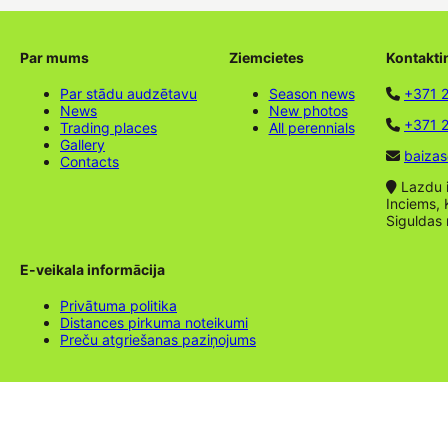
Par mums
Ziemcietes
Kontakti
Par stādu audzētavu
Season news
+371 
News
New photos
+371 2
Trading places
All perennials
Gallery
baizas
Contacts
Lazdu ie
Inciems, 
Siguldas
E-veikala informācija
Privātuma politika
Distances pirkuma noteikumi
Preču atgriešanas paziņojums