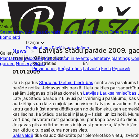
Veikals
Season news
Astilbes
Cereals
Hosta
Papardes
Flocks
Others
Dāvanu
komplekti
Izziņai
Kā iepirkties
Publications
Plašāk par zināmo
Latvijas Stādu parāde 2009. gad
News
»
+37126545879
baizas@baizas.lv
Gallery
maijā
Pievienoties /
Plantations
Balconies
Participation in events
Cemetery plantings
Com
Reģistrēties
EN
garden
Nursery
Video
Stādu grozs
Pievienoties
Reģistrēties
Latviešu
Eesti
Русский
Trading places
Contacts
Dāvanu kartes
Augu komplekti
01.01.2009
Jau 5 gadus
Stādu audzētāju biedrības
centrālais pasākums L
parāde notika Jelgavas pils parkā. Lielu paldies par sadarbību
sakām Jelgavas pilsētas domei un
Latvijas Lauksaimniecības u
Latvijas Stādu parāde ir kļuvusi par vērienīgu pasākumu, kas 
audzētājus un dārza mīļotājus no visiem Latvijas novadiem. P
katru gadu kļūst apmeklētāks gan no dalībnieku, gan apmeklē
kas liecina, ka Stādu parādei ir jāaug – fiziski un izzinoši. Mums
vērtības, lai varam rast gandarījumu par kopā pavadīto dienu.
Jelgavas pils apkārtne mums ir kļuvusi par mazu, tāpēc bijām
par kādu citu pasākuma norises vietu.
SAB valdē
tika daudz diskutēts par piemērotāko vietu, izvērtē