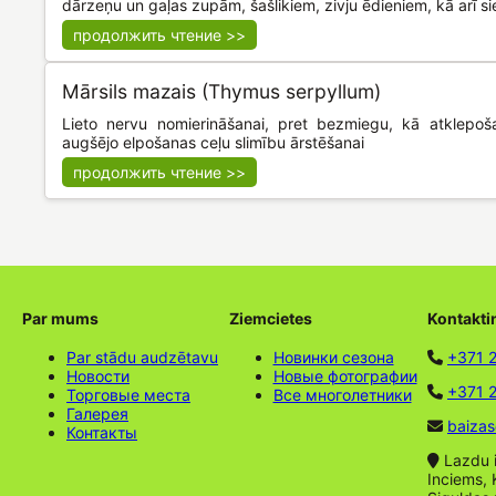
dārzeņu un gaļas zupām, šašlikiem, zivju ēdieniem, kā arī si
продолжить чтение >>
Mārsils mazais (Thymus serpyllum)
Lieto nervu nomierināšanai, pret bezmiegu, kā atklepoša
augšējo elpošanas ceļu slimību ārstēšanai
продолжить чтение >>
Par mums
Ziemcietes
Kontakti
Par stādu audzētavu
Новинки сезона
+371 
Новости
Новые фотографии
+371 2
Торговые места
Все многолетники
Галерея
baizas
Контакты
Lazdu ie
Inciems, 