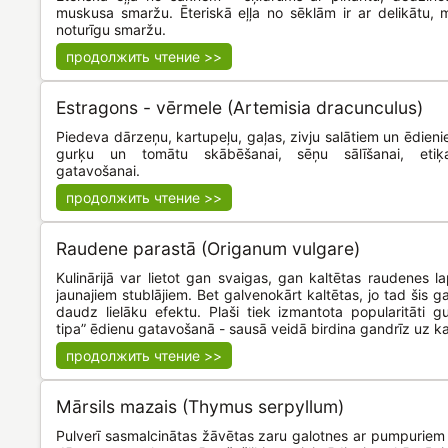
muskusa smaržu. Ēteriskā eļļa no sēklām ir ar delikātu, m
noturīgu smaržu.
продолжить чтение >>
Estragons - vērmele (Artemisia dracunculus)
Piedeva dārzeņu, kartupeļu, gaļas, zivju salātiem un ēdien
gurķu un tomātu skābēšanai, sēņu sālīšanai, etiķ
gatavošanai.
продолжить чтение >>
Raudene parastā (Origanum vulgare)
Kulinārijā var lietot gan svaigas, gan kaltētas raudenes l
jaunajiem stublājiem. Bet galvenokārt kaltētas, jo tad šis 
daudz lielāku efektu. Plaši tiek izmantota popularitāti g
tipa” ēdienu gatavošanā - sausā veidā birdina gandrīz uz ka
продолжить чтение >>
Mārsils mazais (Thymus serpyllum)
Pulverī sasmalcinātas žāvētas zaru galotnes ar pumpuriem 