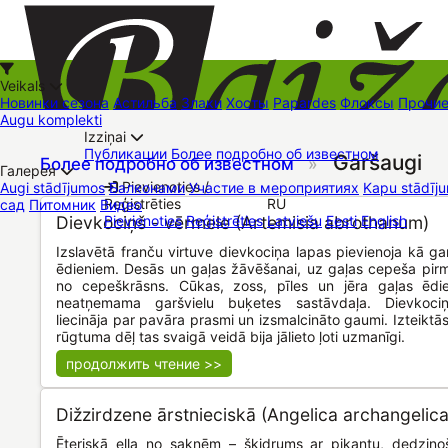
Veikals
Новинки сезона
Астильба
Злаки
Хосты
Papardes
Флоксы
Прочи
Augu komplekti
Izziņai
Kā iepirkties
Публикации
Более подробно об известном
Garšaugi
Более подробно об известном
»
+37126545879
baizas@baizas.lv
Галерея
Pievienoties /
Augi stādījumos
Балконами
Участие в мероприятиях
Kapu stādīju
Reģistrēties
RU
сад
Питомник
Видео
Stādu grozs
Dievkociņš - vērmele (Artemisia abrothanum)
Pievienoties
Reģistrēties
Latviešu
Eesti
English
Торговые места
Контакты
Dāvanu kartes
Augu komplekti
Izslavētā franču virtuve dievkociņa lapas pievienoja kā ga
ēdieniem. Desās un gaļas žāvēšanai, uz gaļas cepeša pi
no cepeškrāsns. Cūkas, zoss, pīles un jēra gaļas ēdie
neatņemama garšvielu buķetes sastāvdaļa. Dievkociņ
liecināja par pavāra prasmi un izsmalcināto gaumi. Izteikt
rūgtuma dēļ tas svaigā veidā bija jālieto ļoti uzmanīgi.
продолжить чтение >>
Dižzirdzene ārstnieciskā (Angelica archangelica
Ēteriskā eļļa no saknēm – šķidrums ar pikantu, dedzin