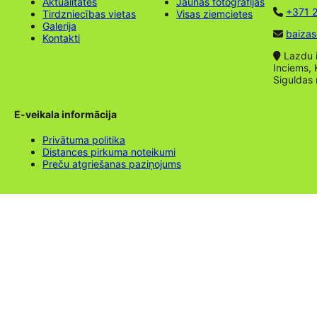
Aktualitātes
Jaunas fotogrāfijas
+371 2
Tirdzniecības vietas
Visas ziemcietes
Galerija
baizas
Kontakti
Lazdu ie
Inciems, 
Siguldas
E-veikala informācija
Privātuma politika
Distances pirkuma noteikumi
Preču atgriešanas paziņojums