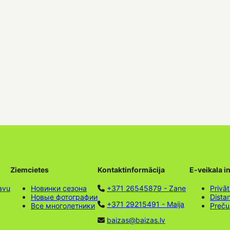
Ziemcietes
Kontaktinformācija
E-veikala i
avu
Новинки сезона
+371 26545879 - Zane
Privāt
Новые фотографии
Dista
+371 29215491 - Maija
Все многолетники
Preču
baizas@baizas.lv