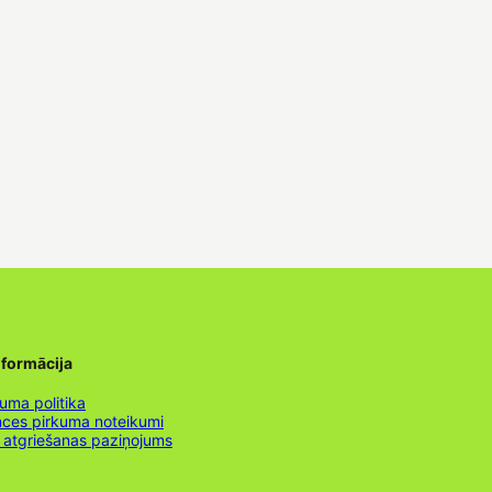
nformācija
uma politika
nces pirkuma noteikumi
 atgriešanas paziņojums