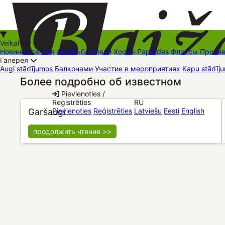
Veikals
Новинки сезона
Астильба
Злаки
Хосты
Papardes
Флоксы
Прочи
Галерея
Augi stādījumos
Балконами
Участие в мероприятиях
Kapu stādīju
Более подробно об известном
+37126545879
baizas@baizas.lv
Pievienoties /
Reģistrēties
RU
Stādu grozs
Garšaugi
Pievienoties
Reģistrēties
Latviešu
Eesti
English
продолжить чтение >>