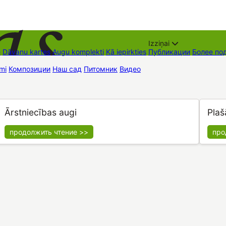
Izziņai
е
Dāvanu kartes
Augu komplekti
Kā iepirkties
Публикации
Более по
mi
Композиции
Наш сад
Питомник
Видео
Торговые места
Контак
Ārstniecības augi
Plaš
продолжить чтение >>
про