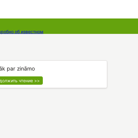
дробно об известном
ты
Dāvanu kartes
Augu komplekti
āk par zināmo
должить чтение >>