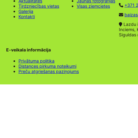
Aktualitātes
Jaunas fotogrāfijas
+371 2
Tirdzniecības vietas
Visas ziemcietes
Galerija
baizas
Kontakti
Lazdu ie
Inciems, 
Siguldas
E-veikala informācija
Privātuma politika
Distances pirkuma noteikumi
Preču atgriešanas paziņojums