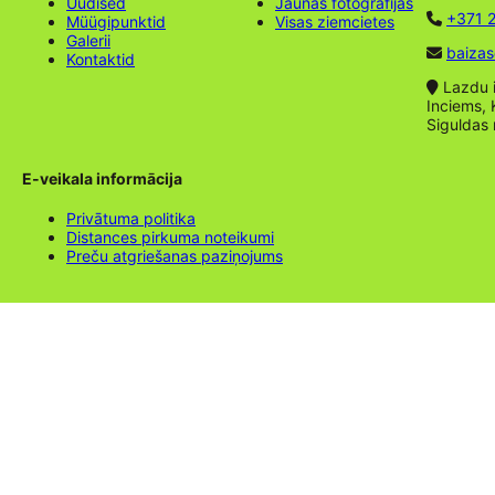
Uudised
Jaunas fotogrāfijas
+371 2
Müügipunktid
Visas ziemcietes
Galerii
baizas
Kontaktid
Lazdu ie
Inciems, 
Siguldas
E-veikala informācija
Privātuma politika
Distances pirkuma noteikumi
Preču atgriešanas paziņojums