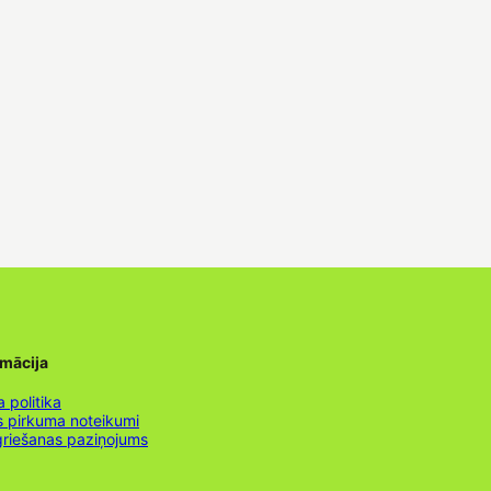
rmācija
 politika
s pirkuma noteikumi
griešanas paziņojums