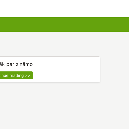
u kartes
Augu komplekti
āk par zināmo
tinue reading >>