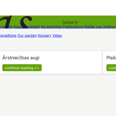
Izziņai
 kartes
Augu komplekti
Kā iepirkties
Publications
Plašāk par zināmo
positions
Our garden
Nursery
Video
Trading places
Contacts
Dāvan
Ārstniecības augi
Plaš
continue reading >>
con