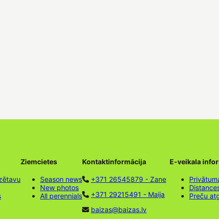
Ziemcietes
Kontaktinformācija
E-veikala info
zētavu
Season news
+371 26545879 - Zane
Privātuma
New photos
Distance
+371 29215491 - Maija
s
All perennials
Preču at
baizas@baizas.lv