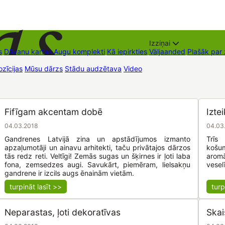
Izziņai
s
Dāvanu kartes
Augu komplekti
Kā iepirkties
Väljaanded
Plašāk par
zīcijas
Mūsu dārzs
Stādu audzētava
Video
Müügipunktid
Kontaktid
Fifīgam akcentam dobē
Izte
04.03.2018
04.03
Gandrenes Latvijā zina un apstādījumos izmanto
Trīs 
apzaļumotāji un ainavu arhitekti, taču privātajos dārzos
košum
tās redz reti. Veltīgi! Zemās sugas un šķirnes ir ļoti laba
arom
fona, zemsedzes augi. Savukārt, piemēram, lielsakņu
vesel
gandrene ir izcils augs ēnainām vietām.
turpināt lasīt >>
turp
Neparastas, ļoti dekoratīvas
Skai