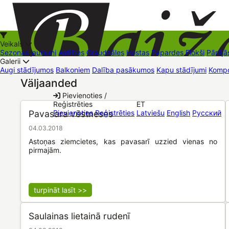
Veikals
Sezonas jaunumi
Astilbes
Graudzāles
Hostas
Papardes
Flokši
Pārējā
Galerii
Augi stādījumos
Balkoniem
Dalība pasākumos
Kapu stādījumi
Kompo
Väljaanded
+37126545879
baizas@baizas.lv
Pievienoties /
Reģistrēties
ET
Stādu grozs
Pavasara vēstneses
Pievienoties
Reģistrēties
Latviešu
English
Русский
04.03.2018
Astoņas ziemcietes, kas pavasarī uzzied vienas no
pirmajām.
turpināt lasīt >>
Saulainas lietainā rudenī