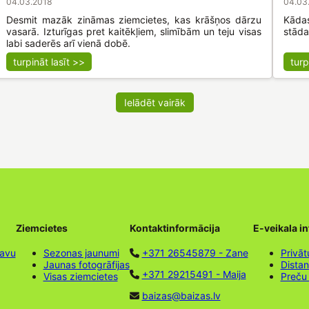
04.03.2018
04.03
Desmit mazāk zināmas ziemcietes, kas krāšņos dārzu
Kāda
vasarā. Izturīgas pret kaitēkļiem, slimībām un teju visas
stād
labi saderēs arī vienā dobē.
turpināt lasīt >>
turp
Ielādēt vairāk
Ziemcietes
Kontaktinformācija
E-veikala i
tavu
Sezonas jaunumi
+371 26545879 - Zane
Privāt
Jaunas fotogrāfijas
Dista
+371 29215491 - Maija
Visas ziemcietes
Preču
baizas@baizas.lv