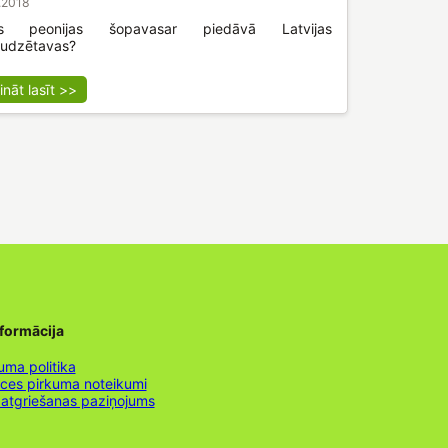
.2018
s peonijas šopavasar piedāvā Latvijas
audzētavas?
ināt lasīt >>
nformācija
uma politika
nces pirkuma noteikumi
 atgriešanas paziņojums