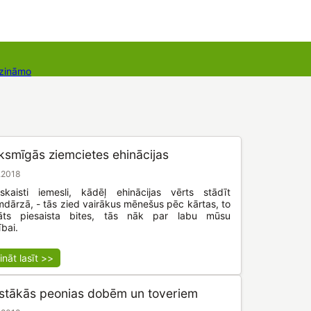
 zināmo
Dāvanu kartes
Augu komplekti
iksmīgās ziemcietes ehinācijas
.2018
skaisti iemesli, kādēļ ehinācijas vērts stādīt
dārzā, - tās zied vairākus mēnešus pēc kārtas, to
āts piesaista bites, tās nāk par labu mūsu
ībai.
ināt lasīt >>
stākās peonias dobēm un toveriem