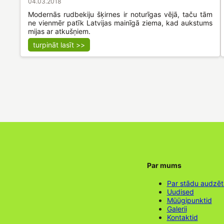
04.03.2018
Modernās rudbekiju šķirnes ir noturīgas vējā, taču tām
ne vienmēr patīk Latvijas mainīgā ziema, kad aukstums
mijas ar atkušņiem.
turpināt lasīt >>
Par mums
Par stādu audzē
Uudised
Müügipunktid
Galerii
Kontaktid