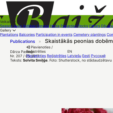
Veikals
Season news
Astilbes
Cereals
Hosta
Papardes
Flocks
Others
Dāvanu
Gallery
Plantations
Balconies
Participation in events
Cemetery plantings
Com
Skaistākās peonias dobēm
Publications
»
+37126545879
baizas@baizas.lv
Pievienoties /
Reģistrēties
EN
Dārza Pasaule
Stādu grozs
Pievienoties
Reģistrēties
Latviešu
Eesti
Русский
Nr. 207 / 05.2017
Teksts:
Solvita Smiļģe
. Foto: Shutterstock, no stādaudzētavu 