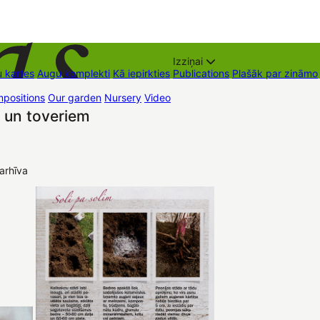
Izziņai
 kartes
Augu komplekti
Kā iepirkties
Publications
Plašāk par zināmo
positions
Our garden
Nursery
Video
Trading places
Contacts
Dāvan
 un toveriem
arhīva