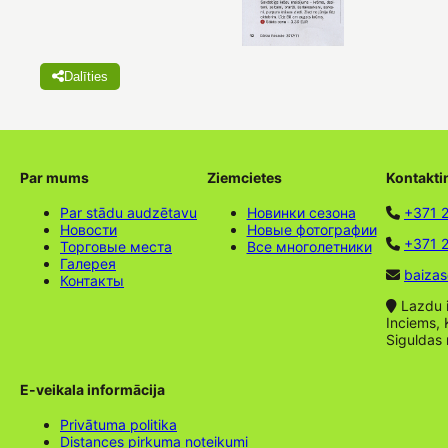
Dalīties
Par mums
Ziemcietes
Kontakti
Par stādu audzētavu
Новинки сезона
+371 
Новости
Новые фотографии
+371 2
Торговые места
Все многолетники
Галерея
baizas
Контакты
Lazdu ie
Inciems, 
Siguldas
E-veikala informācija
Privātuma politika
Distances pirkuma noteikumi