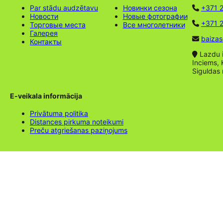
Par stādu audzētavu
Новинки сезона
+371 
Новости
Новые фотографии
+371 2
Торговые места
Все многолетники
Галерея
baizas
Контакты
Lazdu ie
Inciems, 
Siguldas
E-veikala informācija
Privātuma politika
Distances pirkuma noteikumi
Preču atgriešanas paziņojums