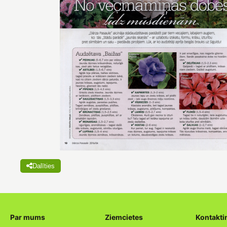
Dalīties
Par mums
Ziemcietes
Kontakti