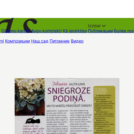
Izziņai
е
Dāvanu kartes
Augu komplekti
Kā iepirkties
Публикации
Более по
mi
Композиции
Наш сад
Питомник
Видео
Торговые места
Контак