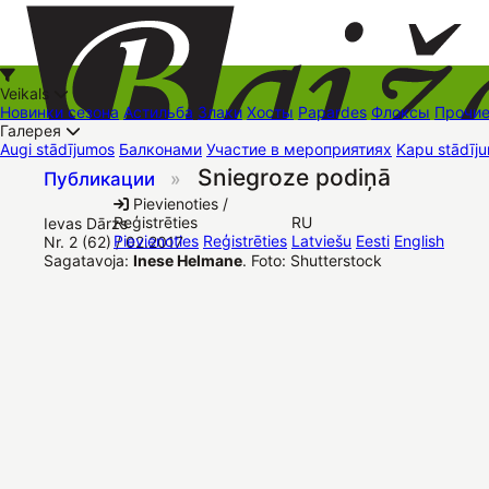
Veikals
Новинки сезона
Астильба
Злаки
Хосты
Papardes
Флоксы
Прочи
Галерея
Augi stādījumos
Балконами
Участие в мероприятиях
Kapu stādīju
Sniegroze podiņā
Публикации
»
+37126545879
baizas@baizas.lv
Pievienoties /
Reģistrēties
RU
Ievas Dārzs
Stādu grozs
Pievienoties
Reģistrēties
Latviešu
Eesti
English
Nr. 2 (62) / 02.2017
Sagatavoja:
Inese Helmane
. Foto: Shutterstock